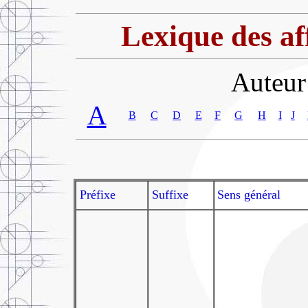
Lexique des aff
Auteur
A
B
C
D
E
F
G
H
I
J
Préfixe
Suffixe
Sens général