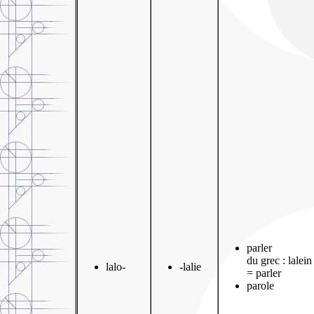
parler
du grec : lalein
lalo-
-lalie
= parler
parole