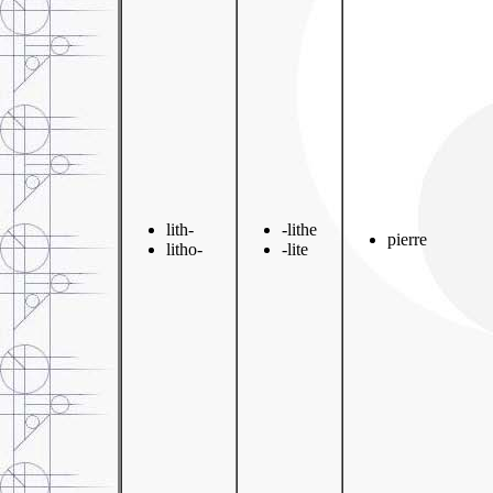
lith-
-lithe
pierre
litho-
-lite