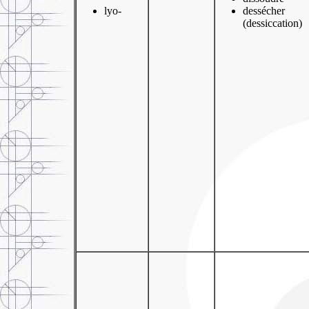
lyo-
dessécher
(
dessiccation
)