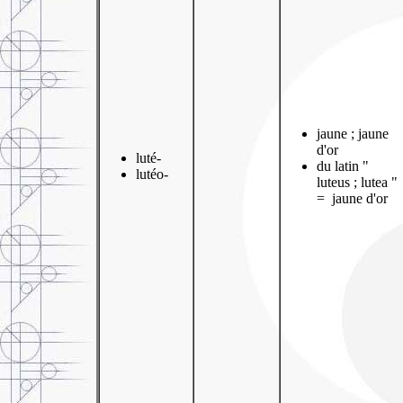
jaune ; jaune
d'or
luté-
du latin "
lutéo-
luteus ; lutea "
= jaune d'or