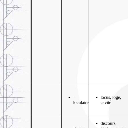
-
locus, loge,
loculaire
cavité
discours,