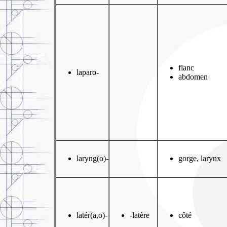
flanc
laparo-
abdomen
laryng(o)-
gorge, larynx
latér(a,o)-
-latère
côté