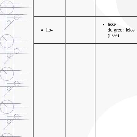
lisse
lio-
du grec : leios
(lisse)