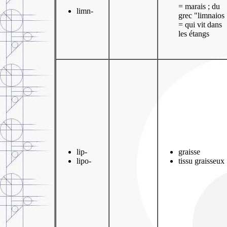
= marais ; du
limn-
grec "limnaios
= qui vit dans
les étangs
lip-
graisse
lipo-
tissu graisseux