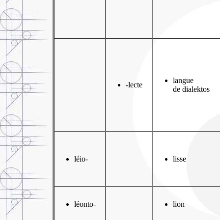
langue
-lecte
de dialektos
léio-
lisse
léonto-
lion