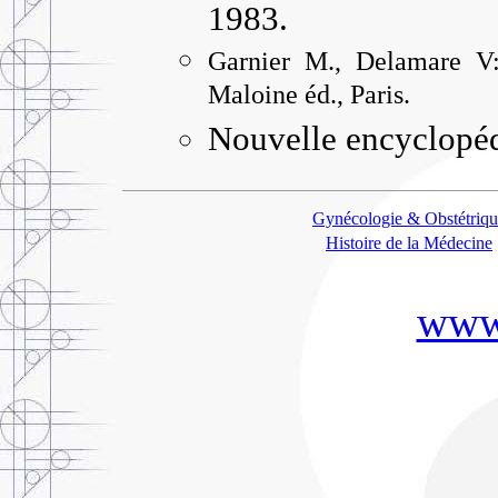
1983.
Garnier M., Delamare V:
Maloine éd., Paris.
Nouvelle encyclopéd
Gynécologie & Obstétriq
Histoire de la Médecine
www