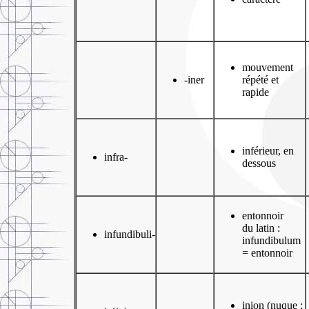
mouvement
-iner
répété et
rapide
inférieur, en
infra-
dessous
entonnoir
du latin :
infundibuli-
infundibulum
= entonnoir
inion (nuque ;