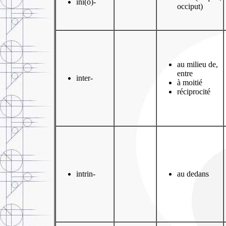
ini(o)-
occiput)
au milieu de,
entre
inter-
à moitié
réciprocité
intrin-
au dedans