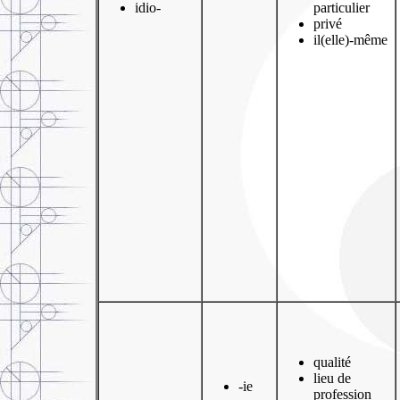
idio-
particulier
privé
il(elle)-même
qualité
lieu de
-ie
profession