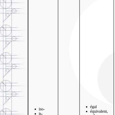
égal
iso-
équivalent,
is-