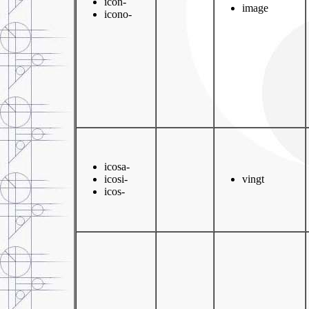
icon-
image
icono-
icosa-
icosi-
vingt
icos-