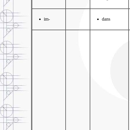
im-
dans