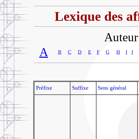
Lexique des aff
Auteur
A
B
C
D
E
F
G
H
I
J
Préfixe
Suffixe
Sens général