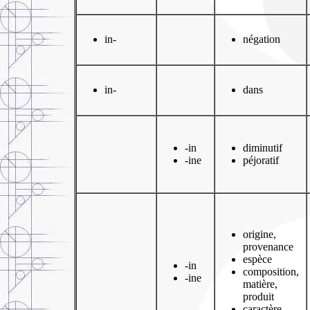
in-
négation
in-
dans
-in
diminutif
-ine
péjoratif
origine,
provenance
espèce
-in
composition,
-ine
matière,
produit
caractère