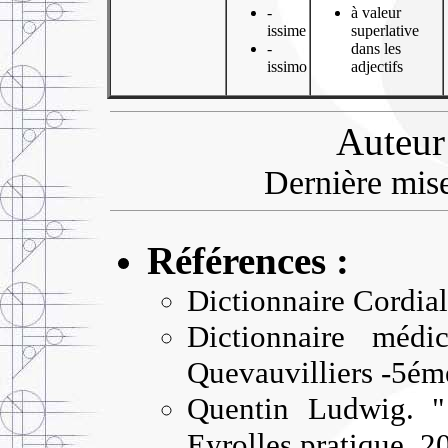
-
à valeur
issime
superlative
-
dans les
issimo
adjectifs
Auteur
Dernière mise
Références :
Dictionnaire Cordial
Dictionnaire médi
Quevauvilliers -5é
Quentin Ludwig. "
Eyrolles pratique. 2