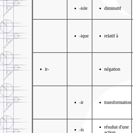
-iole
diminutif
-ique
relatif à
ir-
négation
-ir
transformation
résultat d'une
-is
action