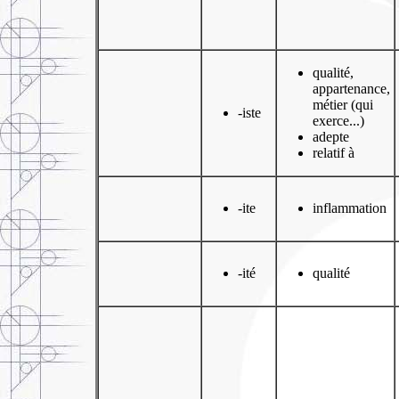
qualité,
appartenance,
métier (qui
-iste
exerce...)
adepte
relatif à
-ite
inflammation
-ité
qualité