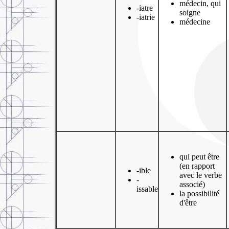
médecin, qui
-iatre
soigne
-iatrie
médecine
qui peut être
(en rapport
-ible
avec le verbe
-
associé)
issable
la possibilité
d'être