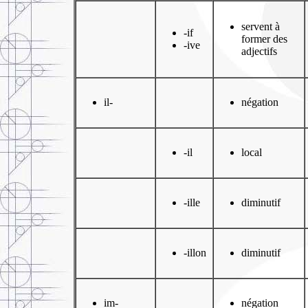
servent à
-if
former des
-ive
adjectifs
il-
négation
-il
local
-ille
diminutif
-illon
diminutif
im-
négation