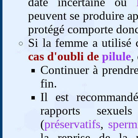
date incertaine où
peuvent se produire ap
protégé comporte donc
Si la femme a utilisé 
cas d'oubli de
pilule
,
C
ontinuer à prendre
fin.
I
l est recommandé 
rapports sexue
(
préservatifs
,
sperm
la reprise de la 