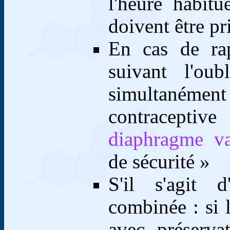
l'heure habit
doivent être pr
En cas de rap
suivant l'oub
simultaném
contraceptiv
diaphragme va
de sécurité »
S'il s'agit d
combinée : si 
avec préserva