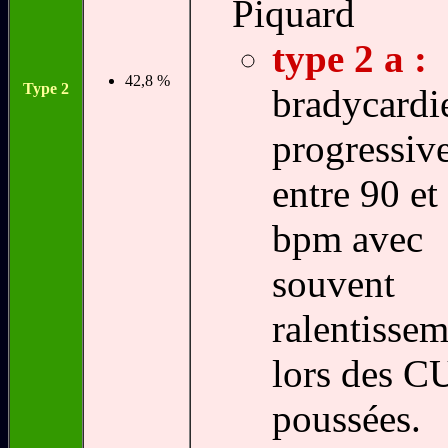
Piquard
type 2 a :
42,8 %
Type 2
bradycardi
progressiv
entre 90 et
bpm avec
souvent
ralentissem
lors des CU
poussées.