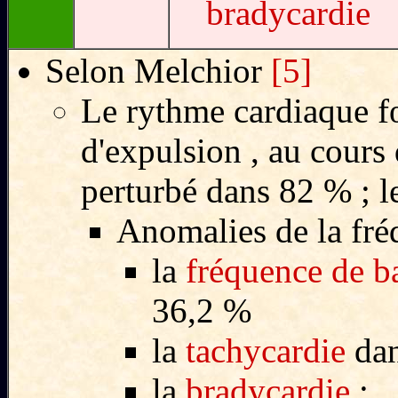
bradycardie
Selon Melchior
[5]
Le rythme cardiaque f
d'expulsion , au cours
perturbé dans 82 % ; le
Anomalies de la fré
la
fréquence de b
36,2 %
la
tachycardie
dan
la
bradycardie
: