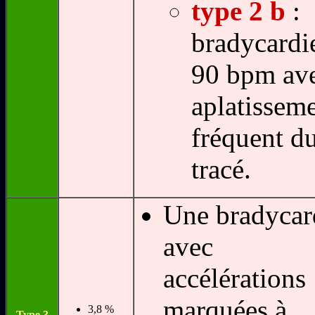
type 2 b
:
bradycardi
90 bpm av
aplatissem
fréquent d
tracé.
Une bradycar
avec
accélérations
marquées à
3,8 %
Type 3