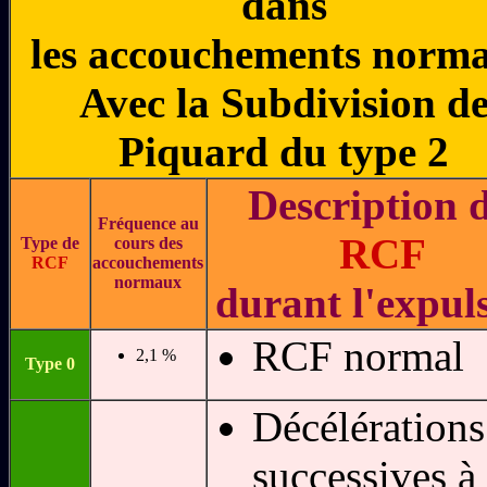
dans
les accouchements norm
Avec la Subdivision d
Piquard du type 2
Description 
Fréquence au
RCF
Type de
cours des
RCF
accouchements
normaux
durant l'expul
RCF normal
2,1 %
Type 0
Décélérations
successives à