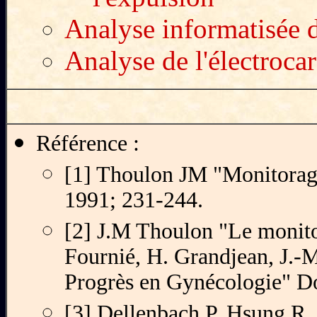
Analyse informatisée 
Analyse de l'électroc
Référence :
[1]
Thoulon JM "Monitorage 
1991; 231-244.
[2] J.M Thoulon "Le monito
Fournié, H. Grandjean, J.-M
Progrès en Gynécologie" Do
[3] Dellenbach P, Hsung R,