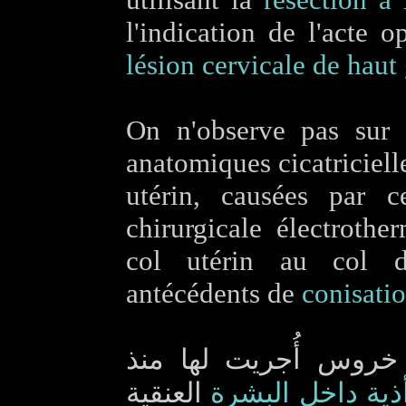
l'indication de l'acte o
lésion cervicale de haut
On n'observe pas sur 
anatomiques cicatriciell
utérin, causées par c
chirurgicale électroth
col utérin au col
antécédents de
conisati
خروس أُجريت لها منذ
ذية داخل البشرة
العنقية