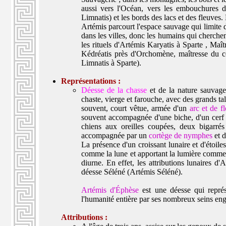
aussi vers l'Océan, vers les embouchures d
Limnatis) et les bords des lacs et des fleuves.
Artémis parcourt l'espace sauvage qui limite d
dans les villes, donc les humains qui cherchen
les rituels d'Artémis Karyatis à Sparte , Maî
Kédréatis près d'Orchomène, maîtresse du cè
Limnatis à Sparte
).
Représentations :
Déesse de la chasse
et de la nature sauvag
chaste, vierge et farouche, avec des grands ta
souvent, court vêtue, armée d'un
arc et de f
souvent accompagnée d'une biche, d'un cerf o
chiens aux oreilles coupées, deux bigarrés
accompagnée par un
cortège de nymphes
et d
La présence d'un croissant lunaire et d'étoile
comme la lune et apportant la lumière comme s
diurne. En effet, les attributions lunaires d'
déesse Séléné (
Artémis Séléné
).
Artémis d'Éphèse
est une déesse qui repré
l'humanité entière par ses nombreux seins engo
Attributions :