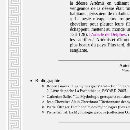
la déesse Artémis en utilisan
vengeance de la déesse était fulg
habitants périssaient de maladies
« La peste ravage leurs troupe
chevelure pour pleurer leurs fi
échappent, mettent au monde un
124-128).
L'oracle de Delphes
, 
les sacrifier à Artémis et d'im
plus beaux du pays. Plus tard, di
sanglante.
Auteu
Mise à
Bibliographie :
Robert Graves. "Les mythes grecs" traduction intégra
2, Livre de poche La Pochothéque, FAYARD. 2005.
Catherine Salles " La Mythologie grecque et romaine "
Jean Chevalier, Alain Gheerbrant."Dictionnaire des 
Pierre Ellinger. Dictionnaire des mythologies (Sous 
Pierre Grimal, La Mythologie grecque (collection Que