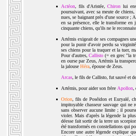
Actéon
, fils d'Aristée,
Chiron
lui ens
poursuivant, avec sa meute de chiens, 
nues, se baignant près d'une source ; A
en sa présence, elle le transforme en j
cinquante chiens, qu'ils ne le reconnaiss
Artémis exigeait de ses compagnes une 
pour la punir d'avoir perdu sa virginit
ses chiens pour la traquer et la tuer, m
Pour d'autres,
Callisto
(= en grec "la t
en ourse par Zeus, Artémis la transperc
la jalouse
Héra
, épouse de Zeus.
Arcas
, le fils de Callisto, fut sauvé et 
Artémis, pour aider son frère
Apollon
,
Orion
, fils de Poséidon et Euryalé, c
impitoyable chasseur sauvage qui ne res
sans observer aucune limite ; il pou
violer. Mais d'après la légende la plus
déesse fait sortir de la terre un scorpi
été transformés en constellations qui po
Encore une autre légende explique que 