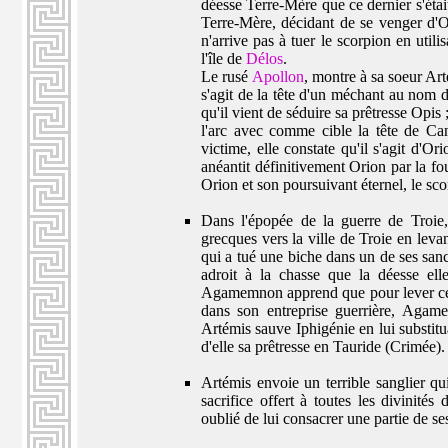
déesse Terre-Mère que ce dernier s'était
Terre-Mère, décidant de se venger d'Or
n'arrive pas à tuer le scorpion en util
l'île de
Délos
.
Le rusé
Apollon
, montre à sa soeur Arté
s'agit de la tête d'un méchant au nom 
qu'il vient de séduire sa prêtresse Opis 
l'arc avec comme cible la tête de Ca
victime, elle constate qu'il s'agit d'Or
anéantit définitivement Orion par la fo
Orion et son poursuivant éternel, le scor
Dans l'épopée de la guerre de Troie
grecques vers la ville de Troie en levan
qui a tué une biche dans un de ses sanc
adroit à la chasse que la déesse ell
Agamemnon apprend que pour lever cette 
dans son entreprise guerrière, Agam
Artémis sauve Iphigénie en lui substituan
d'elle sa prêtresse en Tauride (Crimée).
Artémis envoie un terrible sanglier q
sacrifice offert à toutes les divinité
oublié de lui consacrer une partie de ses