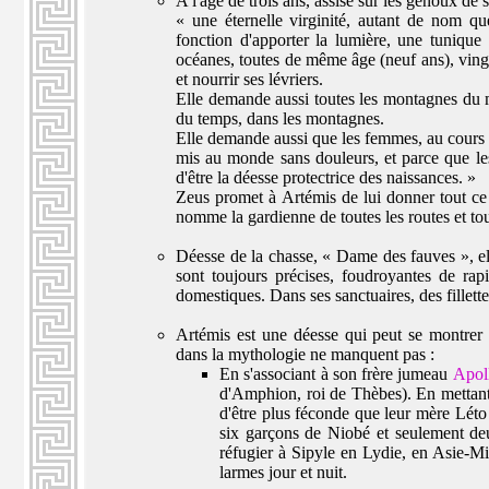
A l'âge de trois ans, assise sur les genoux de
« une éternelle virginité, autant de nom q
fonction d'apporter la lumière, une tuniqu
océanes, toutes de même âge (neuf ans), ving
et nourrir ses lévriers.
Elle demande aussi toutes les montagnes du mon
du temps, dans les montagnes.
Elle demande aussi que les femmes, au cours d
mis au monde sans douleurs, et parce que les
d'être la déesse protectrice des naissances. »
Zeus promet à Artémis de lui donner tout ce q
nomme la
gardienne de toutes les routes et tou
Déesse de la chasse, «
Dame des fauves
», e
sont toujours précises, foudroyantes de rapi
domestiques. Dans ses sanctuaires, des fillett
Artémis est une déesse qui peut se montre
dans la mythologie ne manquent pas :
En s'associant à son frère jumeau
Apol
d'Amphion, roi de Thèbes). En mettant 
d'être plus féconde que leur mère Léto
six garçons de Niobé et seulement deux
réfugier à Sipyle en Lydie, en Asie-Min
larmes jour et nuit.