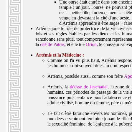
Une ourse était entrée dans son enceinte
temple ; un jour, l'ourse, ne pouvant plu
de la petite fille, furieux, tuent la b
venge en dévastant la cité d'une peste. 
d'Artémis apprendre à être sages « fair
Artémis joue le rôle de protectrice de la vie civilisée
lois et ses règles établies par les dieux et les hum
sanctionne sans pitié, tout comportement représentant
la
cité de Patras
, et elle tue
Orion
, le chasseur sauva
Artémis et la Médecine :
Comme on l'a vu plus haut, Artémis responsa
les hommes sont souvent dues au non respect de
Artémis, possède aussi, comme son frère
Apo
Artémis, la
déesse de l'eschatiai
, la zone de 
humains, ces périodes de passage de la vie s
naissance puis l'enfance puis l'adolescence et
adulte civilisé, homme ou femme, père et mère 
Le fait d'être farouche envers les hommes, puis 
une déesse vraiment féminine jouant le rôle 
la sexualité féminine, de l'enfance à la puberté