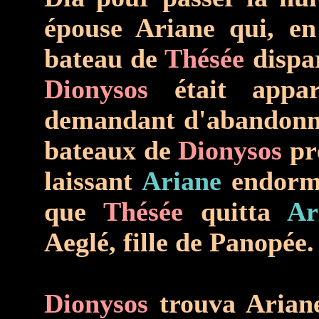
épouse Ariane qui, en 
bateau de
Thésée
dispar
Dionysos
était app
demandant d'abandon
bateaux de
Dionysos
prè
laissant
Ariane
endormi
que
Thésée
quitta
Ar
Aeglé, fille de Panopée.
Dionysos
trouva Ariane 