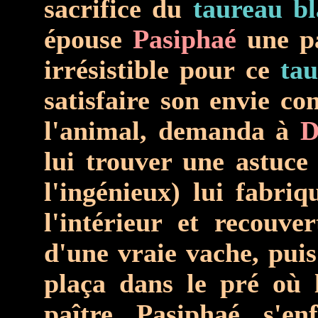
sacrifice du
taureau b
épouse
Pasiphaé
une pa
irrésistible pour ce
ta
satisfaire son envie co
l'animal, demanda à
D
lui trouver une astuce
l'ingénieux) lui fabri
l'intérieur et recouve
d'une vraie vache, puis
plaça dans le pré où 
paître. Pasiphaé, s'en