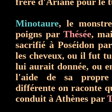
frère d'Ariane pour le t
Minotaure
, le monstr
poigns par
Thésée
, mai
sacrifié à Poséidon pa
les cheveux, ou il fut t
lui aurait donnée, ou e
l'aide de sa propr
différente on raconte q
conduit à Athènes par
T