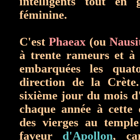
intelligents tout en
féminine.
C'est
Phaeax
(ou
Nausi
à trente rameurs et à 
embarquées les quato
direction de la Crète
sixième jour du mois d
chaque année à cette 
des vierges au templ
faveur
d'Apollon
, ca