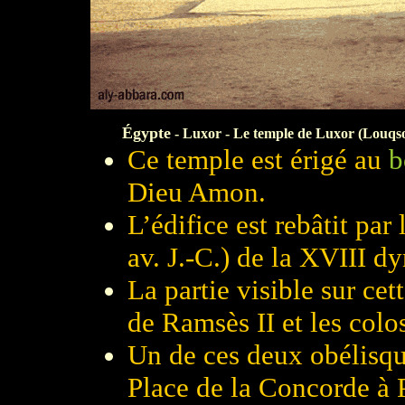
Égypte
- Luxor - Le temple de Luxor (Louqsor)
Ce temple est érigé au
b
Dieu Amon.
L’édifice est rebâtit par 
av. J.-C.) de la XVIII dy
La partie visible sur cet
de Ramsès II et les colos
Un de ces deux obélisque
Place de la Concorde à 