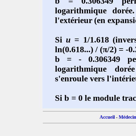
b = 0.306349 perm
logarithmique dorée.
l'extérieur (en expansi
Si
u
= 1/1.618 (inver
ln(0.618...) / (π/2) = 
b = - 0.306349 pe
logarithmique dorée
s'enroule vers l'intéri
Si b = 0 le module trac
Accueil
-
Médecin