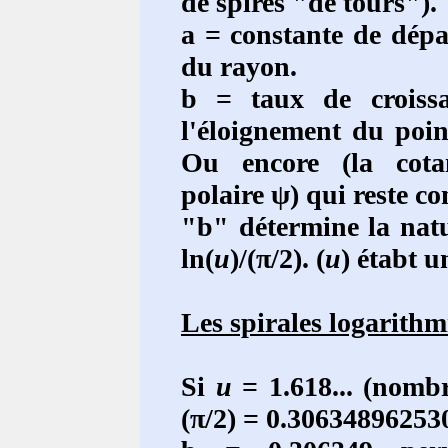
de spires "de tours").
a = constante de dépar
du rayon.
b = taux de croissa
l'éloignement du poin
Ou encore (la cotan
polaire ψ) qui reste co
"b" détermine la natur
ln(
u
)/(π/2). (
u
) étabt 
Les spirales logarithm
Si
u
= 1.618... (nombre
(π/2) = 0.30634896253