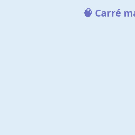
🧠 Carré m