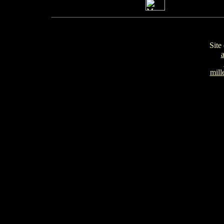
Site
mill