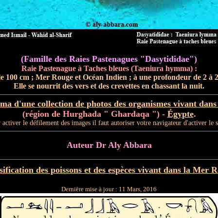
(Famille des Raies Pastenagues "Dasytididae")
Raie Pastenague à Taches bleues (Taeniura hymma) :
le 100 cm ; Mer Rouge et Océan Indien ; à une profondeur de 2 à 
Elle se nourrit des vers et des crevettes en chassant la nuit.
a d'une collection de photos des organismes vivant dan
(région de Hurghada " Ghardaqa ") -
Égypte
.
 activer le défilement des images il faut autoriser votre navigateur d'activer le s
Auteur Dr Aly Abbara
sification des poissons et des espèces vivant dans la Mer 
Dernière mise à jour :
11 Mars, 2016