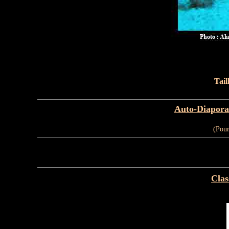
Tail
Auto-Diaporam
(Pour
Clas