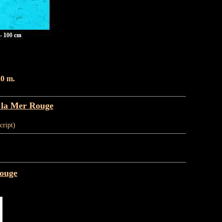
20 m.
s la Mer Rouge
cript)
Rouge