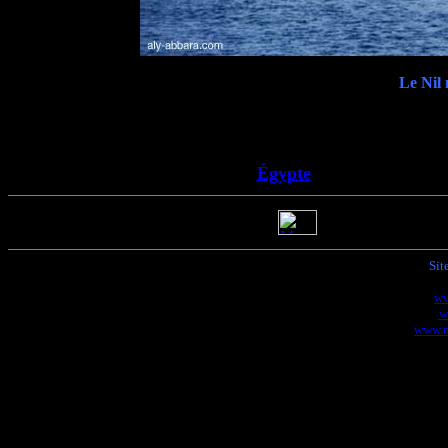
Le Nil 
Égypte
Sit
ww
w
www.m