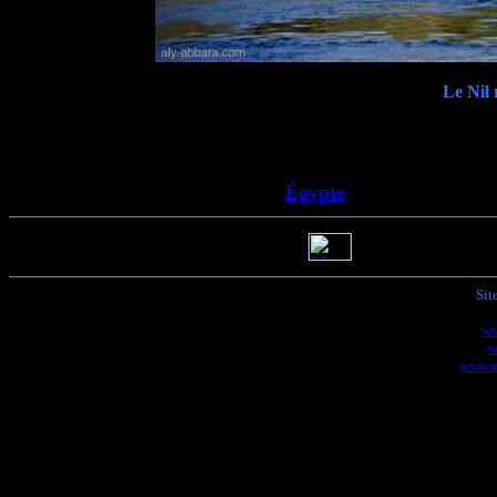
Le Nil 
Égypte
Sit
ww
w
www.m