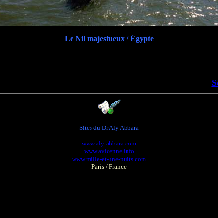
Le Nil majestueux / Égypte
S
Sites du Dr Aly Abbara
www.aly-abbara.com
www.avicenne.info
www.mille-et-une-nuits.com
Paris / France