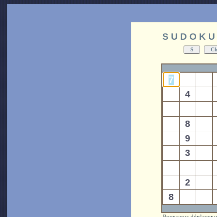
S U D O K U
Pour vous déplacer ut