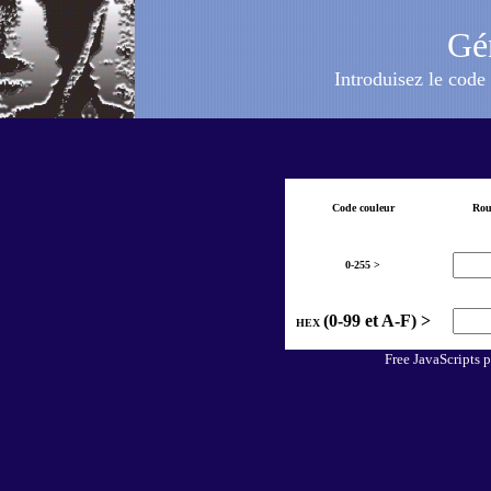
Gén
Introduisez le code 
Code couleur
Rou
0-255 >
(0-99 et A-F) >
HEX
Free JavaScripts 