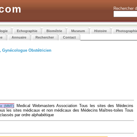
.com
Rechercher d
logie
Echographie
Biométrie
Museum
Histoire
Photographi
ue
Annuaire
Rechercher
Contact
, Gynécologue Obstétricien
Medical Webmasters Association Tous les sites des Médecins
le (MMT)
Tous les sites médicaux et non médicaux des Médecins Maîtres-toiles Tous
 classés par ordre alphabétique