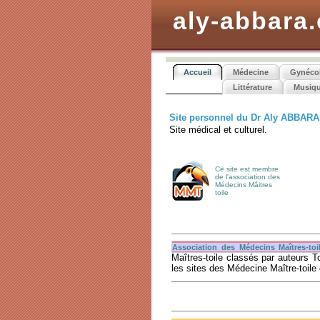
aly-abbara
Accueil
Médecine
Gynéco
Littérature
Musiq
Site personnel du Dr Aly ABBARA
Site médical et culturel.
Ce site est membre
de l'association des
Médecins Mâitres
toile
Association des Médecins Maîtres-toi
Maîtres-toile classés par auteurs 
les sites des Médecine Maître-toile