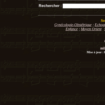
Rechercher :
So
Gynécologie-Obstétrique
;
Echog
Enfance
;
Moyen Orient
mil
Mise à jour : 