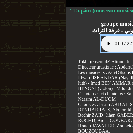
" Taqsim (morceau musica
groupe music
ني ـ فرقة التراث
Takht (ensemble) Attourath :
Directeur artistique : Abd
Les musiciens : Adel Shams 
Idward ISKANDAR (Nay, flû
luth) - Imed BEN AMMAR (Qu
BENONI (violon) - Miloud
Chanteuses et chanteurs : 
Nassim AL-DUQM
Choristes : Issam ABD AL
BENHARRATS, Abderrahi
Bachir ZAID, Jihan GABE
ROCHD, Aicha GOUBAR, 
Houda JAWAHER, Zoubeid
BOUZOUBAA.