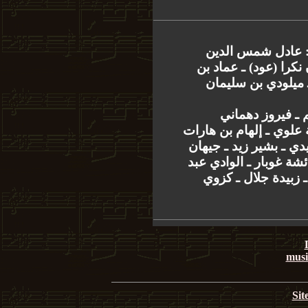
: عادل شمس الدين
(نكرا (عود) ـ عماد بن
ـ ميلودي بن سليمان
 ـ فيروز دهماني
علوي ـ إلهام بن هارات
دي ـ بشير زيد ـ جيهان
ئشة غوبار ـ الوادي عبد
 زبيدة جلال ـ كزوي
musi
Sit