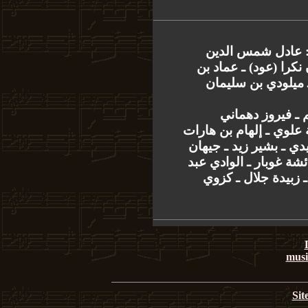
: عادل شمس الدين
(نكرا (عود) ـ عماد بن
ـ ميلودي بن سليمان
 ـ فيروز دهماني
علوي ـ إلهام بن هارات
دي ـ بشير زيد ـ جيهان
ئشة غوبار ـ الوادي عبد
 زبيدة جلال ـ كزوي
musi
Sit