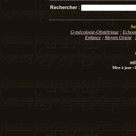
Rechercher :
So
Gynécologie-Obstétrique
;
Echog
Enfance
;
Moyen Orient
mil
Mise à jour : 