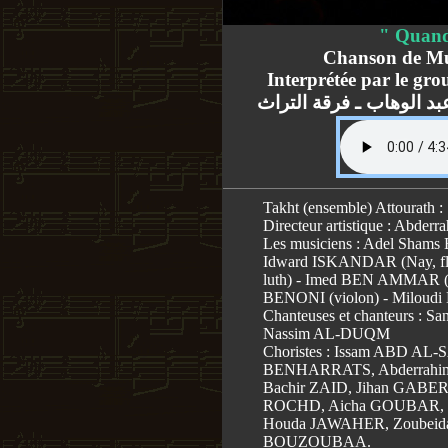
" Quand
Chanson de 
Interprétée par le gr
د الوهاب ـ فرقة التراث
Takht (ensemble) Attourath :
Directeur artistique : Abd
Les musiciens : Adel Shams 
Idward ISKANDAR (Nay, flû
luth) - Imed BEN AMMAR (Qu
BENONI (violon) - Miloud
Chanteuses et chanteurs : 
Nassim AL-DUQM
Choristes : Issam ABD AL
BENHARRATS, Abderrahi
Bachir ZAID, Jihan GABE
ROCHD, Aicha GOUBAR, 
Houda JAWAHER, Zoubeid
BOUZOUBAA.