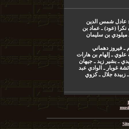
: عادل شمس الدين
(نكرا (عود) ـ عماد بن
ـ ميلودي بن سليمان
 ـ فيروز دهماني
علوي ـ إلهام بن هارات
دي ـ بشير زيد ـ جيهان
ئشة غوبار ـ الوادي عبد
 زبيدة جلال ـ كزوي
musi
Sit