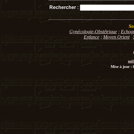
Rechercher :
So
Gynécologie-Obstétrique
;
Echog
Enfance
;
Moyen Orient
mil
Mise à jour : 