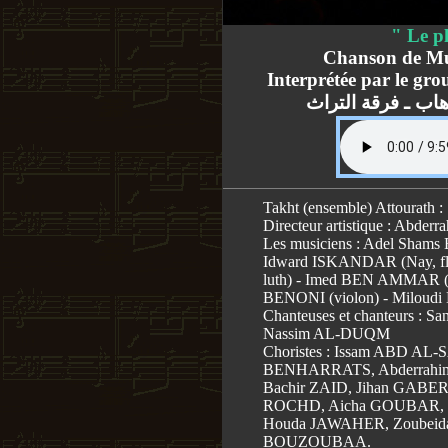
" Le p
Chanson de 
Interprétée par le gr
اب ـ فرقة التراث
Takht (ensemble) Attourath :
Directeur artistique : Abd
Les musiciens : Adel Shams 
Idward ISKANDAR (Nay, flû
luth) - Imed BEN AMMAR (Qu
BENONI (violon) - Miloud
Chanteuses et chanteurs : 
Nassim AL-DUQM
Choristes : Issam ABD AL
BENHARRATS, Abderrahi
Bachir ZAID, Jihan GABE
ROCHD, Aicha GOUBAR, 
Houda JAWAHER, Zoubeid
BOUZOUBAA.