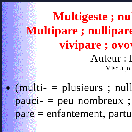
Multigeste ;
nu
Multipare ;
nullipar
vivipare ; ovo
Auteur :
Mise à jo
(multi- = plusieurs ; nul
pauci- = peu nombreux ; 
pare = enfantement, part