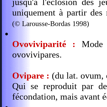
jusqu'à l'éclosion des j
uniquement à partir des 
(© Larousse-Bordas 1998)
Ovoviviparité :
Mode d
ovovivipares.
Ovipare :
(du lat. ovum, 
Qui se reproduit par d
fécondation, mais avant é