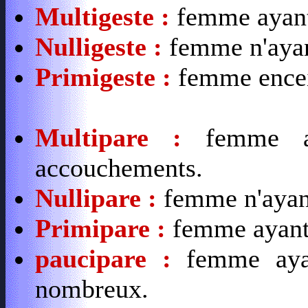
Multigeste :
femme ayant
Nulligeste :
femme n'ayan
Primigeste :
femme encein
Multipare
:
femme ay
accouchements.
Nullipare :
femme n'ayan
Primipare :
femme ayant
paucipare :
femme ayan
nombreux.