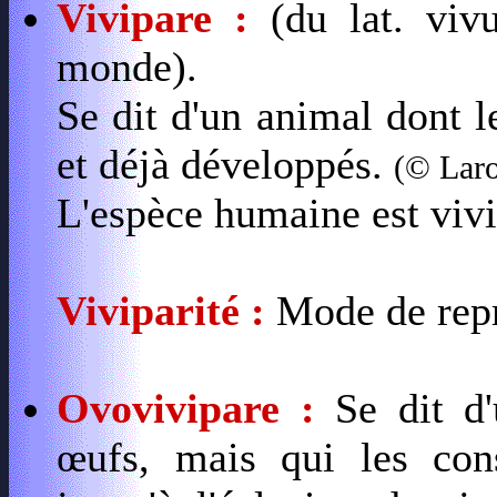
Vivipare :
(du lat. vivu
monde).
Se dit d'un animal dont l
et déjà développés.
(© Lar
L'espèce humaine est vivi
Viviparité :
Mode de repr
Ovovivipare :
Se dit d'
œufs, mais qui les con