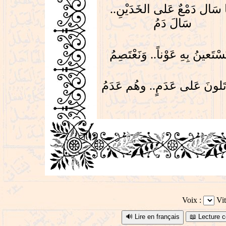
ا سَال دَمْعٌ عَلى الخَدَيْنِ
سَالَ دَمُ
َسْتَعينُ بِهِ عَوْناً.. وَنَعْتَصِمُ
َاتَلونَ عَلى عَدَمٍ.. وهُم عَدَمُ
Voix :
Vit
🔊 Lire en français
📖 Lecture c