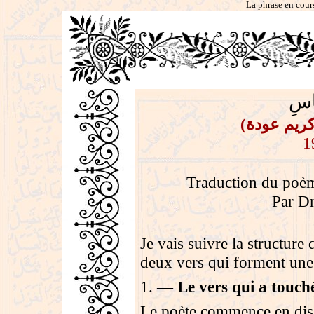
La phrase en cour
ّاسِ
(كريم عودة
1
Traduction du poème
Par D
Je vais suivre la structur
deux vers qui forment une
1.
— Le vers qui a touch
Le poète commence en disan