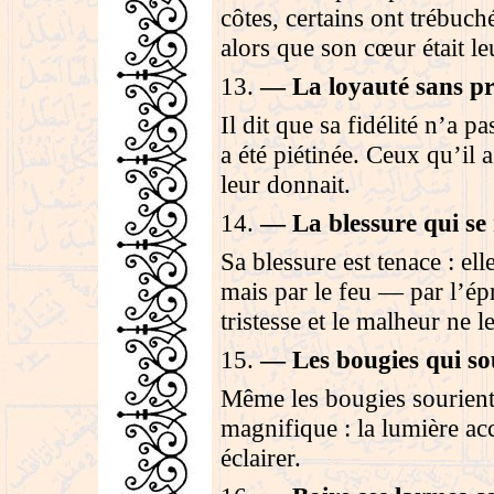
côtes, certains ont trébuch
alors que son cœur était l
13
.
—
La loyauté sans pr
Il dit que sa fidélité n’a 
a été piétinée. Ceux qu’il 
leur donnait
.
14
.
—
La blessure qui se
Sa blessure est tenace : ell
mais par le feu — par l’ép
tristesse et le malheur ne l
15
.
—
Les bougies qui so
Même les bougies sourient 
magnifique : la lumière ac
éclairer.