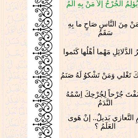
ُؤلِمُ الجُرْحُ إلاَّ مَنْ بِهِ أَلَمُ
َنْ مِنَ النَّاسِ صَاحٍ ما بِهِ
سَقَمُ
ُ الدَّلائِلِ مَهْما أهْلُها كَتَموا
كَ تَغْلي وَمَنْ تَشْكوُ لَهُ صَنَمُ
فْتَ جُرْحاً لِجُرْحِكَ اِسْمُهُ
النَّدَمُ
ِ التَّعازي بَديلٌ
.. إنْ هَوى
العَلَمُ ؟