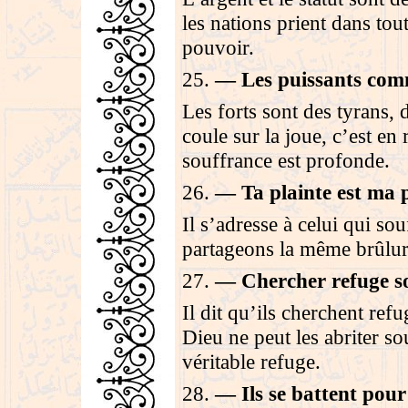
les nations prient dans to
pouvoir
.
25
.
—
Les puissants com
Les forts sont des tyrans,
coule sur la joue, c’est en 
souffrance est profonde
.
26
.
—
Ta plainte est ma 
Il s’adresse à celui qui sou
partageons la même brûlu
27
.
—
Chercher refuge s
Il dit qu’ils cherchent ref
Dieu ne peut les abriter so
véritable refuge
.
28
.
—
Ils se battent pour