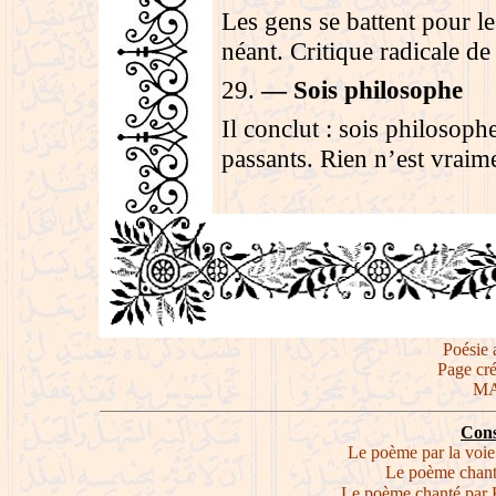
Les gens se battent pour l
néant. Critique radicale de
29
.
—
Sois philosophe
Il conclut : sois philosoph
passants. Rien n’est vraimen
Page cr
MA
Cons
Le poème par la voie
Le poème chanté