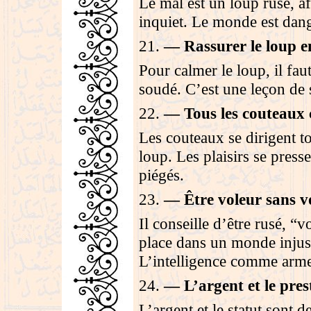
Le mal est un loup rusé, a
inquiet. Le monde est dan
21
.
—
Rassurer le loup 
Pour calmer le loup, il faut
soudé. C’est une leçon de s
22
.
—
Tous les couteaux 
Les couteaux se dirigent to
loup. Les plaisirs se press
piégés
.
23
.
—
Être voleur sans v
Il conseille d’être rusé, “
place dans un monde injust
L’intelligence comme arm
24
.
—
L’argent et le pre
L’argent et le statut sont 