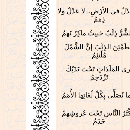
دْلُ في الأرْضِ.. لا عَدْلٌ ولا
ذِمَمُ
َّرُّ ذِئْبٌ خَبيثُ ماكِرٌ نَهِمُ
ُطَمْئِنَ الذِئْبَ إنَّ الشَّمْلَ
مُلْتئِمُ
رى المَلَذاتِ تَحْتَ يَدَيْكَ
تَزْدَحِمُ
ما تُصَلِّي بِكُلِّ لُغَاتِها الأُمَمُ
ثَرُ النَّاسِ تَحْتَ عُروشِهِمْ
خَدَمُ