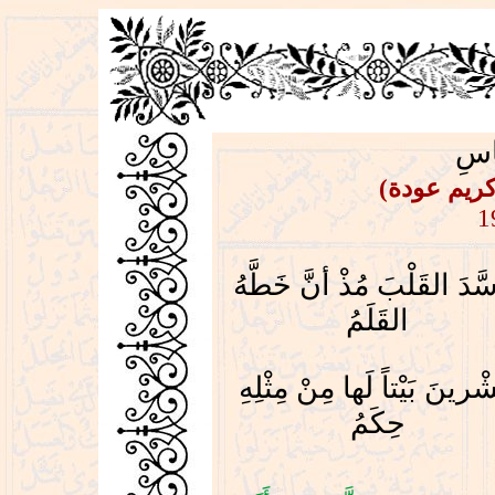
ّاسِ
(كريم عودة
1
سَّدَ القَلْبَ مُذْ أنَّ خَطَّهُ
القَلَمُ
ْرينَ بَيْتاً لَها مِنْ مِثْلِهِ
حِكَمُ