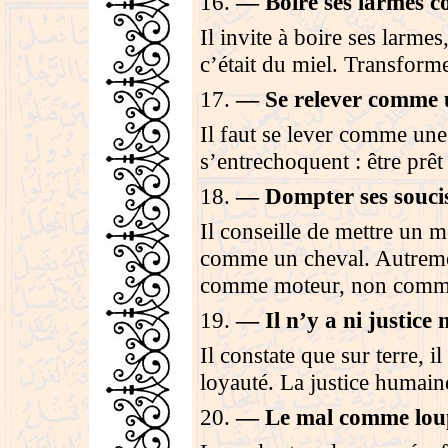
16
.
—
Boire ses larmes 
Il invite à boire ses larm
c’était du miel. Transform
17
.
—
Se relever comme 
Il faut se lever comme un
s’entrechoquent : être prêt
18
.
—
Dompter ses souci
Il conseille de mettre un m
comme un cheval. Autrement
comme moteur, non comm
19
.
—
Il n’y a ni justice 
Il constate que sur terre, il
loyauté. La justice humaine
20
.
—
Le mal comme lou