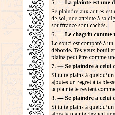
5
.
—
La plainte est une 
Se plaindre aux autres es
de soi, une atteinte à sa di
souffrance sont cachés
.
6
.
—
Le chagrin comme t
Le souci est comparé à un 
déborde. Tes yeux bouillent
plains peut être comme une
7
.
—
Se plaindre à celui 
Si tu te plains à quelqu’un
ajoutes un regret à ta bles
ta plainte te revient com
8
.
—
Se plaindre à celui 
Si tu te plains à quelqu’un 
alors ta plainte devient un