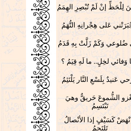
نَ لِلْحَظِّ إنْ لَمْ تُبْصِرِ الهِمَمُ
ْبَرَتْني عَلى هِجْرانِهِ التُّهَمُ
ضُلوعي وَكَمْ زَلَّتْ بِهِ قَدَمُ
 وَفائي لخِلٍ.. ما لَهِ قِيَمُ ؟
حي عَنيدٌ بِلَسْعِ النَّار يَلْتَئِمُ
غْزو الشُّموعَ حَريقٌّ وهيَ
تَبْتَسِمُ
ْهَضْ كَسَيْفٍ إذا الأنْصالُ
تَلتَحِمُ