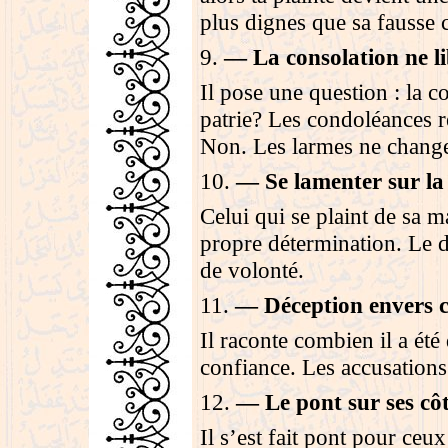
plus dignes que sa fausse
9
.
—
La consolation ne li
Il pose une question : la c
patrie? Les condoléances 
Non. Les larmes ne chang
10
.
—
Se lamenter sur la
Celui qui se plaint de sa m
propre détermination. Le d
de volonté
.
11
.
—
Déception envers c
Il raconte combien il a été 
confiance. Les accusations 
12
.
—
Le pont sur ses cô
Il s’est fait pont pour ceux