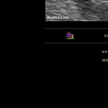
At
www
MA