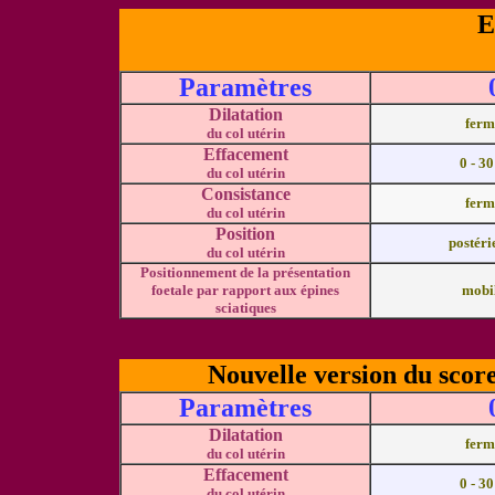
E
Paramètres
Dilatation
ferm
du col utérin
Effacement
0 - 3
du col utérin
Consistance
ferm
du col utérin
Position
postéri
du col utérin
Positionnement de la présentation
foetale par rapport aux épines
mobil
sciatiques
Nouvelle version du scor
Paramètres
Dilatation
ferm
du col utérin
Effacement
0 - 3
du col utérin