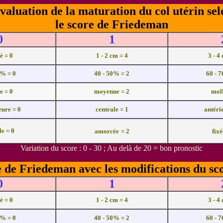
valuation de la maturation du col utérin sel
le score de Friedeman
0
1
é = 0
1 - 2 cm = 4
3 - 4
0% = 0
40 - 50% = 2
60 - 
e = 0
moyenne = 2
moll
eure = 0
centrale = 1
antéri
e = 0
amorcée
= 2
fixé
Variation du score : 0 - 30
;
Au delà de 20 = bon pronostic
e de Friedeman avec les modifications du s
0
1
é = 0
1 - 2 cm = 4
3 - 4
0% = 0
40 - 50% = 2
60 - 