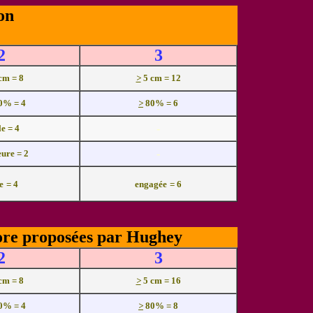
on
2
3
 cm = 8
>
5 cm = 12
70% = 4
>
80% = 6
-
e = 4
-
eure = 2
e
= 4
engagée
= 6
core proposées par Hughey
2
3
 cm = 8
>
5 cm = 16
70% = 4
>
80% = 8