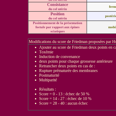
Consistance
ferm
du col utérin
Position
postéri
du col utérin
Positionnement de la présentation
foetale par rapport aux épines
mobil
sciatiques
Modifications du score de Friedman proposées par 
Ajouter au score de Friedman deux points en ca
Toxémie
Induction de convenance
deux points pour chaque grossesse antérieure
Retrancher deux points en cas de :
Rupture prématurée des membranes
Postmaturité
Multiparité
Résultats :
Score = 0 - 13 : échec de 50 %
Score = 14 - 27 : échec de 10 %
Score = 28 - 40 : aucun échec