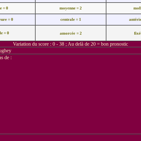
e = 0
moyenne = 2
moll
eure = 0
centrale = 1
antéri
e = 0
amorcée
= 2
fixé
Variation du score : 0 - 38
;
Au delà de 20 = bon pronostic
Hughey
s de :