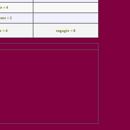
-
e = 4
-
eure = 2
e
= 4
engagée
= 8